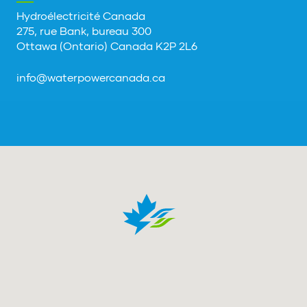
Hydroélectricité Canada
275, rue Bank, bureau 300
Ottawa (Ontario) Canada K2P 2L6
info@waterpowercanada.ca