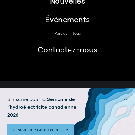
Nouvelles
Événements
Parcourir tous
Contactez-nous
© 2026 Hydroélectricité Canada.
S'inscrire pour la
Semaine de
Avis légal
l’hydroélectricité canadienne
2026
Conception par
baytek
S'INSCRIRE AUJOURD'HUI